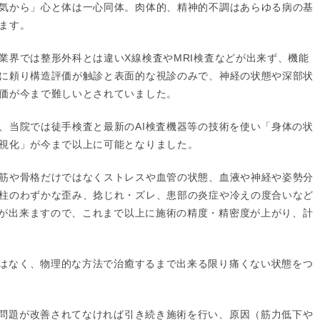
気から」心と体は一心同体。肉体的、精神的不調はあらゆる病の基
ます。
業界では整形外科とは違いX線検査やMRI検査などが出来ず、機能
に頼り構造評価が触診と表面的な視診のみで、神経の状態や深部状
価が今まで難しいとされていました。
、当院では徒手検査と最新のAI検査機器等の技術を使い「身体の状
視化」が今まで以上に可能となりました。
筋や骨格だけではなくストレスや血管の状態、血液や神経や姿勢分
柱のわずかな歪み、捻じれ・ズレ、患部の炎症や冷えの度合いなど
が出来ますので、これまで以上に施術の精度・精密度が上がり、計
はなく、物理的な方法で治癒するまで出来る限り痛くない状態をつ
問題が改善されてなければ引き続き施術を行い、原因（筋力低下や